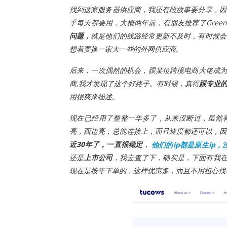
找到这家服务器供应商，我还有段故事要分享，因
乎每天都要用，大概两年前，有朋友推荐了Gree
问题，
就是他们的线路经常更新不及时，有时候会
想着要换一家大一些的外网供应商。
后来，一次偶然的机会，跟某位跨境电商大佬成为朋友，他
商,我才发现了这个好路子。有时候，真得
跟专业
用很爽来描述。
现在已经用了整整一年多了，从来没断过，虽然
亮，西边亮，总能连接上，而且速度都还可以，因
近30年了，一直很稳定
，
他们的ip都是原生ip
还是
上市公司
，我去查了下，确实是，下面有我
现在是按年下单的，这样优惠多，而且不用担心找