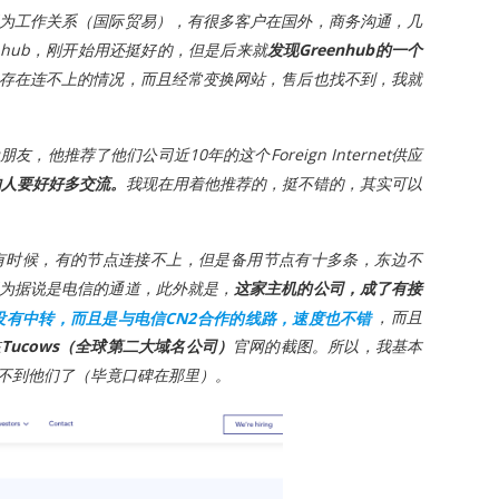
为工作关系（国际贸易），有很多客户在国外，商务沟通，几
nhub，刚开始用还挺好的，但是后来就
发现Greenhub的一个
存在连不上的情况，而且经常变换网站，售后也找不到，我就
推荐了他们公司近10年的这个Foreign Internet供应
的人要好好多交流。
我现在用着他推荐的，挺不错的，其实可以
有时候，有的节点连接不上，但是备用节点有十多条，东边不
为据说是电信的通道，此外就是，
这家主机的公司，成了有接
，没有中转，而且是与电信CN2合作的线路，速度也不错
，而且
在
Tucows（全球第二大域名公司）
官网的截图。所以，我基本
不到他们了（毕竟口碑在那里）。