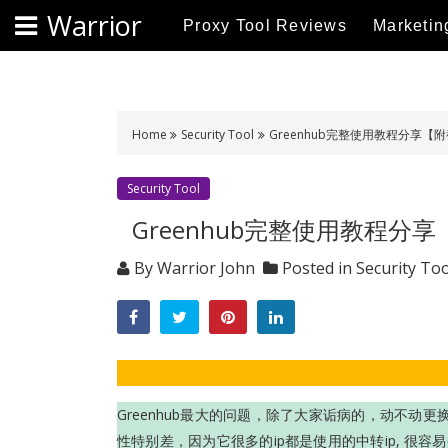
S
Warrior
Proxy Tool Reviews
Marketin
k
i
p
t
o
Home
Security Tool
Greenhub完整使用教程分享【
c
o
Security Tool
n
Greenhub完整使用教程分
t
e
By
Warrior John
Posted in
Security Too
n
t
Greenhub最大的问题，除了大家诟病的，动不动
性特别差，因为它很多的ip都是使用的中转ip, 很