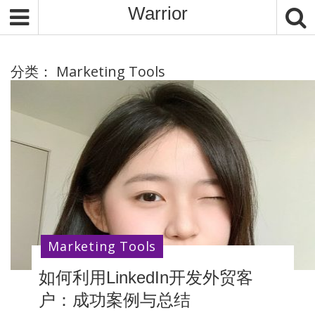
S
Warrior
k
i
p
分类：
Marketing Tools
t
o
c
o
n
t
e
n
t
Marketing Tools
如何利用LinkedIn开发外贸客
户：成功案例与总结