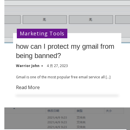
Marketing Tools
how can I protect my gmail from
being banned?
Warrior John
4 月 27, 2023
Gmail is one of the most popular free email service all […]
Read More